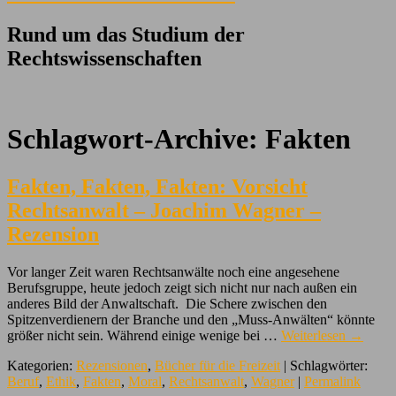
Rund um das Studium der
Rechtswissenschaften
Schlagwort-Archive:
Fakten
Fakten, Fakten, Fakten: Vorsicht
Rechtsanwalt – Joachim Wagner –
Rezension
Vor langer Zeit waren Rechtsanwälte noch eine angesehene
Berufsgruppe, heute jedoch zeigt sich nicht nur nach außen ein
anderes Bild der Anwaltschaft. Die Schere zwischen den
Spitzenverdienern der Branche und den „Muss-Anwälten“ könnte
größer nicht sein. Während einige wenige bei …
Weiterlesen
→
Kategorien:
Rezensionen
,
Bücher für die Freizeit
| Schlagwörter:
Beruf
,
Ethik
,
Fakten
,
Moral
,
Rechtsanwalt
,
Wagner
|
Permalink