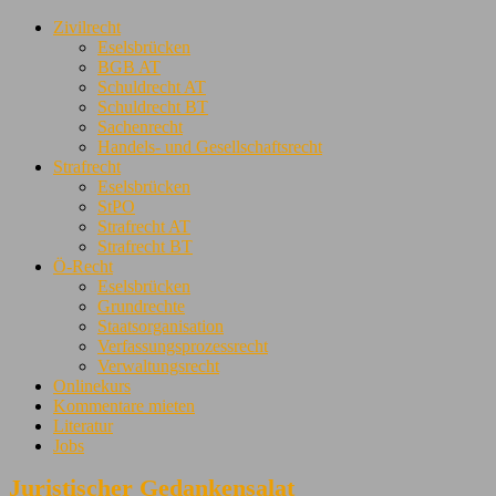
Zivilrecht
Eselsbrücken
BGB AT
Schuldrecht AT
Schuldrecht BT
Sachenrecht
Handels- und Gesellschaftsrecht
Strafrecht
Eselsbrücken
StPO
Strafrecht AT
Strafrecht BT
Ö-Recht
Eselsbrücken
Grundrechte
Staatsorganisation
Verfassungsprozessrecht
Verwaltungsrecht
Onlinekurs
Kommentare mieten
Literatur
Jobs
Juristischer Gedankensalat