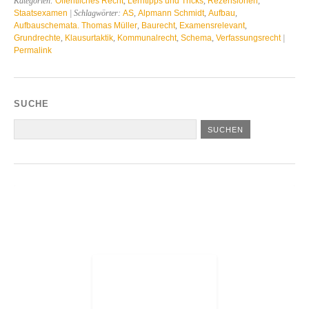
Kategorien:
Öffentliches Recht
,
Lerntipps und Tricks
,
Rezensionen
,
Staatsexamen
| Schlagwörter:
AS
,
Alpmann Schmidt
,
Aufbau
,
Aufbauschemata. Thomas Müller
,
Baurecht
,
Examensrelevant
,
Grundrechte
,
Klausurtaktik
,
Kommunalrecht
,
Schema
,
Verfassungsrecht
|
Permalink
SUCHE