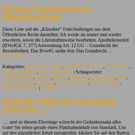
Klassiker Entscheidungen im
Öffentlichen Recht
Diese Liste soll die „Klassiker“ Entscheidungen aus dem
Öffentlichen Recht darstellen. Ich werde sie immer mal wieder
erweitern, sowie die Literaturhinweise bearbeiten. Apothekenurteil
(BVerfGE 7, 377) Anwendung Art. 12 GG – Grundrecht der
Berufsfreiheit. Das BverfG stellte fest: Das Grundrecht …
Weiterlesen
→
Kategorien:
Öffentliches Recht
,
Lerntipps und Tricks
,
Grundrechte
,
Staatsorganisation
,
Verwaltungsrecht
| Schlagwörter:
Apothekenurteil
,
Classics
,
Jud Süß
,
Klassiker
,
Kunstfreiheit
,
Lüth
,
Meinungsfreiheit
,
Mephisto
,
Nassauskiesung
,
Reiten im Wald
,
Öffentliches Recht
|
Permalink
Hoch soll er leben! Der Sartorius hat
Geburtstag …..
…. und zu diesem Ehrentage wünscht der Gedankensalat alles
Gute! Sie sehen gerade einen Platzhalterinhalt von Standard. Um
auf den eigentlichen Inhalt zuzugreifen, klicken Sie auf den Button