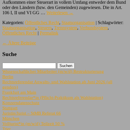
Aufkommen einer Steuerart in vollem Umfang entweder dem Bund
oder den Ländern (bzw. den Gemeinden) zugewiesen. Die in Art.
106 I, II und VI GG …
Weiterlesen
→
Kategorien:
Öffentliches Recht
,
Staatsorganisation
| Schlagwörter:
Staatsorganisation
,
Steuern
,
Trennsystem
,
Verbundsystem
,
Öffentliches Recht
|
Permalink
←
Ältere Beiträge
Suche
Wissenschaftlicher Mitarbeiter (m/w/d) Restrukturierung
Berlin
Rechtsreferendar Anwalts- und Wahlstation ab Juni 2026 (all
genders)
Frankfurt am Main
Rechtsreferendar*in (Pflicht-Praktikum als Wahlstation)
Konzerndatenschutz
Stuttgart
Juristin/Jurist – StMB Referat 66
München
Volljurist*in (m/w/d) Teilzeit 50 %
Trier