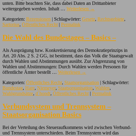
unten. Bitte beachten Sie, dass dabei Daten an Drittanbieter
weitergegeben werden. Inhalt …
Weiterlesen
→
Kategorien:
Rezensionen
| Schlagwörter:
Gesetz
,
Rechtsgebiete
,
Sartorius
,
Öffentliches Recht
|
Permalink
Die Wahl des Bundestages – Basics –
Als Ausprägung bzw. Konkretisierung des Demokratieprinzips in
Art. 20 Abs. 2 S. 2 GG, ist bestimmt, dass das Volk die Staatsgewalt
durch Wahlen und Abstimmungen ausübt. Zur Abgrenzung von
Wahlen und Abstimmungen: Durch Wahlen werden Personen für
öffentliche Ämter bestellt …
Weiterlesen
→
Kategorien:
Öffentliches Recht
,
Staatsorganisation
| Schlagwörter:
Bundestag
,
Hare
,
Niemeyer
,
Staatsorganisation
,
Wahlen
,
Wahlgrundsätze
,
d´hondt
,
Öffentliches Recht
|
Permalink
Verbundsystem und Trennsystem –
Staatsorganisation Basics
Bei der Verteilung des Steueraufkommens wird zwischen Verbund-
und Trennsystem unterschieden. Beim Trennsystem wird das