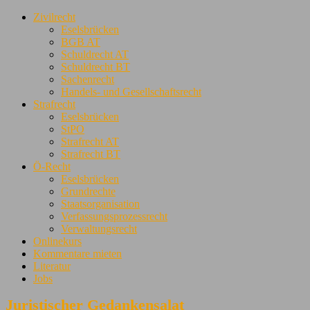
Zivilrecht
Eselsbrücken
BGB AT
Schuldrecht AT
Schuldrecht BT
Sachenrecht
Handels- und Gesellschaftsrecht
Strafrecht
Eselsbrücken
StPO
Strafrecht AT
Strafrecht BT
Ö-Recht
Eselsbrücken
Grundrechte
Staatsorganisation
Verfassungsprozessrecht
Verwaltungsrecht
Onlinekurs
Kommentare mieten
Literatur
Jobs
Juristischer Gedankensalat