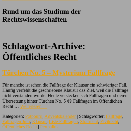
Rund um das Studium der
Rechtswissenschaften
Schlagwort-Archive:
Öffentliches Recht
Türchen No. 5 – Mysterium Fallfrage
Für manche ist schon die Fallfrage der Klausur ein schwieriger Fall.
Häufig verfehlt die geschriebene Klausur das Ziel, weil die Fallfrage
nicht verstanden wurde. Heute verstecken sich Fallfragen und deren
Übersetzung hinter Türchen No. 5 😉 Fallfragen im Öffentlichen
Recht …
Weiterlesen
→
Kategorien:
Potpourri
,
Adventskalender
| Schlagwörter:
Fallfrage
,
Fallfragen Jura
,
Klausur
,
Liste Fallfragen
,
Strafrecht
,
Zivilrecht
,
Öffentliches Recht
|
Permalink