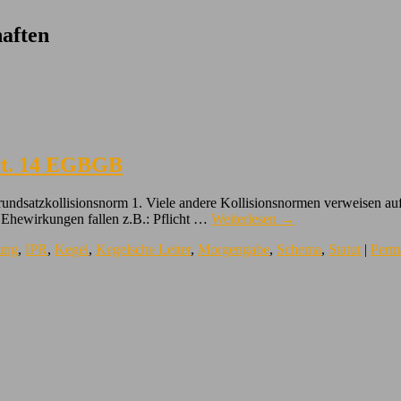
aften
rt. 14 EGBGB
rundsatzkollisionsnorm 1. Viele andere Kollisionsnormen verweisen au
 Ehewirkungen fallen z.B.: Pflicht …
Weiterlesen
→
ung
,
IPR
,
Kegel
,
Kegelsche Leiter
,
Morgengabe
,
Schema
,
Statut
|
Perm