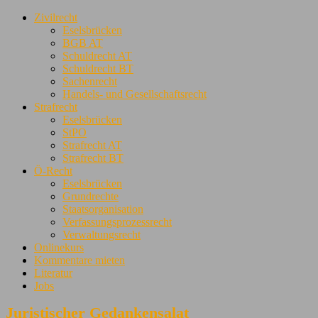
Zivilrecht
Eselsbrücken
BGB AT
Schuldrecht AT
Schuldrecht BT
Sachenrecht
Handels- und Gesellschaftsrecht
Strafrecht
Eselsbrücken
StPO
Strafrecht AT
Strafrecht BT
Ö-Recht
Eselsbrücken
Grundrechte
Staatsorganisation
Verfassungsprozessrecht
Verwaltungsrecht
Onlinekurs
Kommentare mieten
Literatur
Jobs
Juristischer Gedankensalat