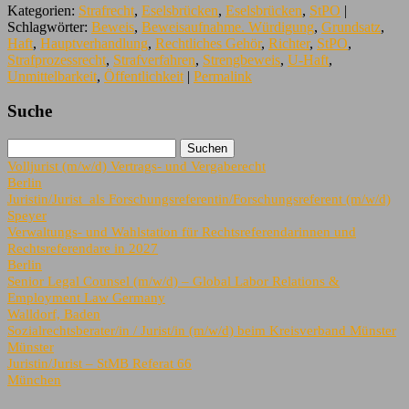
Kategorien:
Strafrecht
,
Eselsbrücken
,
Eselsbrücken
,
StPO
|
Schlagwörter:
Beweis
,
Beweisaufnahme. Würdigung
,
Grundsatz
,
Haft
,
Hauptverhandlung
,
Rechtliches Gehör
,
Richter
,
StPO
,
Strafprozessrecht
,
Strafverfahren
,
Strengbeweis
,
U-Haft
,
Unmittelbarkeit
,
Öffentlichkeit
|
Permalink
Suche
Volljurist (m/w/d) Vertrags- und Vergaberecht
Berlin
Juristin/Jurist als Forschungsreferentin/Forschungsreferent (m/w/d)
Speyer
Verwaltungs- und Wahlstation für Rechtsreferendarinnen und
Rechtsreferendare in 2027
Berlin
Senior Legal Counsel (m/w/d) – Global Labor Relations &
Employment Law Germany
Walldorf, Baden
Sozialrechtsberater/in / Jurist/in (m/w/d) beim Kreisverband Münster
Münster
Juristin/Jurist – StMB Referat 66
München