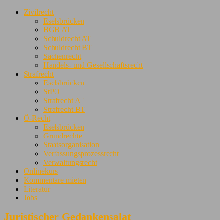
Zivilrecht
Eselsbrücken
BGB AT
Schuldrecht AT
Schuldrecht BT
Sachenrecht
Handels- und Gesellschaftsrecht
Strafrecht
Eselsbrücken
StPO
Strafrecht AT
Strafrecht BT
Ö-Recht
Eselsbrücken
Grundrechte
Staatsorganisation
Verfassungsprozessrecht
Verwaltungsrecht
Onlinekurs
Kommentare mieten
Literatur
Jobs
Juristischer Gedankensalat