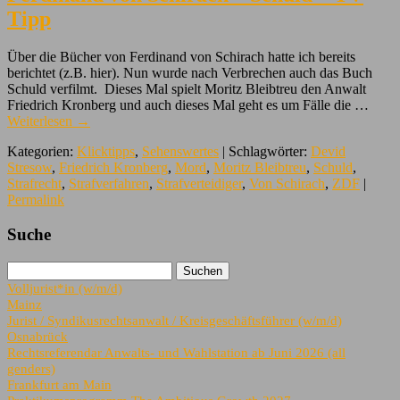
Tipp
Über die Bücher von Ferdinand von Schirach hatte ich bereits
berichtet (z.B. hier). Nun wurde nach Verbrechen auch das Buch
Schuld verfilmt. Dieses Mal spielt Moritz Bleibtreu den Anwalt
Friedrich Kronberg und auch dieses Mal geht es um Fälle die …
Weiterlesen
→
Kategorien:
Klicktipps
,
Sehenswertes
| Schlagwörter:
Devid
Stresow
,
Friedrich Kronberg
,
Mord
,
Moritz Bleibtreu
,
Schuld
,
Strafrecht
,
Strafverfahren
,
Strafverteidiger
,
Von Schirach
,
ZDF
|
Permalink
Suche
Volljurist*in (w/m/d)
Mainz
Jurist / Syndikusrechtsanwalt / Kreisgeschäftsführer (w/m/d)
Osnabrück
Rechtsreferendar Anwalts- und Wahlstation ab Juni 2026 (all
genders)
Frankfurt am Main