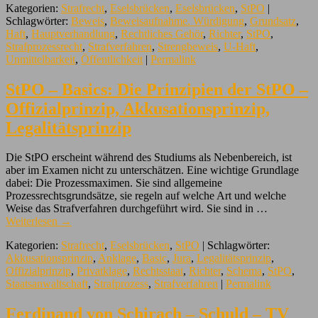
Kategorien:
Strafrecht
,
Eselsbrücken
,
Eselsbrücken
,
StPO
|
Schlagwörter:
Beweis
,
Beweisaufnahme. Würdigung
,
Grundsatz
,
Haft
,
Hauptverhandlung
,
Rechtliches Gehör
,
Richter
,
StPO
,
Strafprozessrecht
,
Strafverfahren
,
Strengbeweis
,
U-Haft
,
Unmittelbarkeit
,
Öffentlichkeit
|
Permalink
StPO – Basics: Die Prinzipien der StPO –
Offizialprinzip, Akkusationsprinzip,
Legalitätsprinzip
Die StPO erscheint während des Studiums als Nebenbereich, ist
aber im Examen nicht zu unterschätzen. Eine wichtige Grundlage
dabei: Die Prozessmaximen. Sie sind allgemeine
Prozessrechtsgrundsätze, sie regeln auf welche Art und welche
Weise das Strafverfahren durchgeführt wird. Sie sind in …
Weiterlesen
→
Kategorien:
Strafrecht
,
Eselsbrücken
,
StPO
| Schlagwörter:
Akkusationsprinzip
,
Anklage
,
Basic
,
Jura
,
Legalitätsprinzip
,
Offizialprinzip
,
Privatklage
,
Rechtsstaat
,
Richter
,
Schema
,
StPO
,
Staatsanwaltschaft
,
Strafprozess
,
Strafverfahren
|
Permalink
Ferdinand von Schirach – Schuld – TV