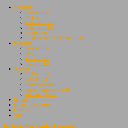
Zivilrecht
Eselsbrücken
BGB AT
Schuldrecht AT
Schuldrecht BT
Sachenrecht
Handels- und Gesellschaftsrecht
Strafrecht
Eselsbrücken
StPO
Strafrecht AT
Strafrecht BT
Ö-Recht
Eselsbrücken
Grundrechte
Staatsorganisation
Verfassungsprozessrecht
Verwaltungsrecht
Onlinekurs
Kommentare mieten
Literatur
Jobs
Juristischer Gedankensalat