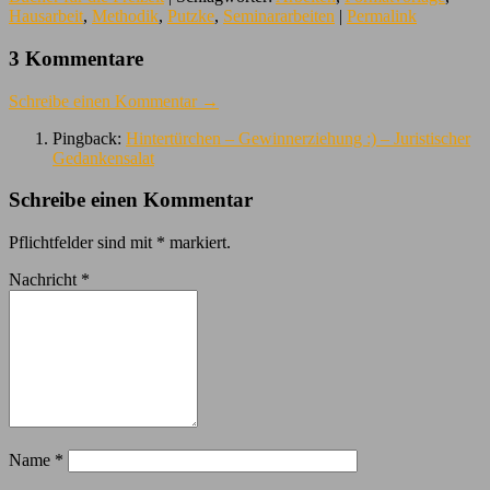
Hausarbeit
,
Methodik
,
Putzke
,
Seminararbeiten
|
Permalink
3 Kommentare
Schreibe einen Kommentar →
Pingback:
Hintertürchen – Gewinnerziehung :) – Juristischer
Gedankensalat
Schreibe einen Kommentar
Pflichtfelder sind mit
*
markiert.
Nachricht
*
Name
*