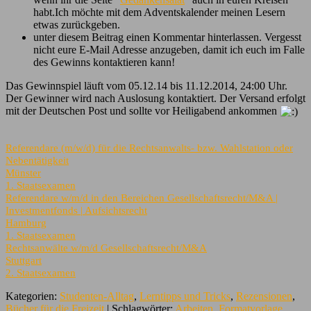
habt.Ich möchte mit dem Adventskalender meinen Lesern
etwas zurückgeben.
unter diesem Beitrag einen Kommentar hinterlassen. Vergesst
nicht eure E-Mail Adresse anzugeben, damit ich euch im Falle
des Gewinns kontaktieren kann!
Das Gewinnspiel läuft vom 05.12.14 bis 11.12.2014, 24:00 Uhr.
Der Gewinner wird nach Auslosung kontaktiert. Der Versand erfolgt
mit der Deutschen Post und sollte vor Heiligabend ankommen
Referendare (m/w/d) für die Rechtsanwalts- bzw. Wahlstation oder
Nebentätigkeit
Münster
1. Staatsexamen
Referendare w/m/d in den Bereichen Gesellschaftsrecht/M&A |
Investmentfonds | Aufsichtsrecht
Hamburg
1. Staatsexamen
Rechtsanwälte w/m/d Gesellschaftsrecht/M&A
Stuttgart
2. Staatsexamen
Kategorien:
Studenten-Alltag
,
Lerntipps und Tricks
,
Rezensionen
,
Bücher für die Freizeit
| Schlagwörter:
Arbeiten
,
Formatvorlage
,