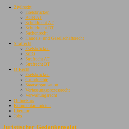
Zivilrecht
Eselsbrücken
BGB AT
Schuldrecht AT
Schuldrecht BT
Sachenrecht
Handels- und Gesellschaftsrecht
Strafrecht
Eselsbrücken
StPO
Strafrecht AT
Strafrecht BT
Ö-Recht
Eselsbrücken
Grundrechte
Staatsorganisation
Verfassungsprozessrecht
Verwaltungsrecht
Onlinekurs
Kommentare mieten
Literatur
Jobs
Juristischer Gedankensalat