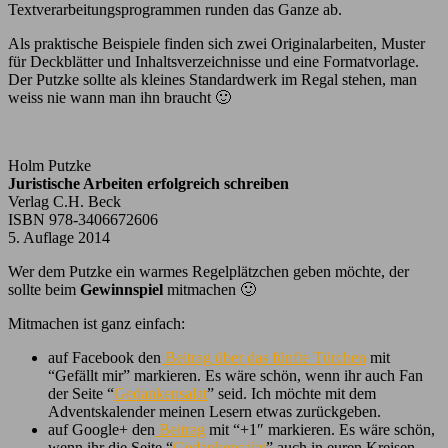
Textverarbeitungsprogrammen runden das Ganze ab.
Als praktische Beispiele finden sich zwei Originalarbeiten, Muster
für Deckblätter und Inhaltsverzeichnisse und eine Formatvorlage.
Der Putzke sollte als kleines Standardwerk im Regal stehen, man
weiss nie wann man ihn braucht 🙂
Holm Putzke
Juristische Arbeiten erfolgreich schreiben
Verlag C.H. Beck
ISBN 978-3406672606
5. Auflage 2014
Wer dem Putzke ein warmes Regelplätzchen geben möchte, der
sollte beim
Gewinnspiel
mitmachen 🙂
Mitmachen ist ganz einfach:
auf Facebook den
Beitrag über das fünfte Türchen
mit
“Gefällt mir” markieren. Es wäre schön, wenn ihr auch Fan
der Seite “
Gedankensalat
” seid. Ich möchte mit dem
Adventskalender meinen Lesern etwas zurückgeben.
auf Google+ den
Beitrag
mit “+1″ markieren. Es wäre schön,
wenn ihr die Seite “
Gedankensalat
” auch in euren Kreisen