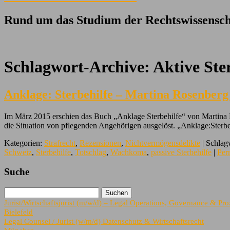
Rund um das Studium der Rechtswissensch
Schlagwort-Archive:
Aktive Ste
Anklage: Sterbehilfe – Martina Rosenberg
Im März 2015 erschien das Buch „Anklage Sterbehilfe“ von Martina Ro
die Situation von pflegenden Angehörigen ausgelöst. „Anklage:Sterbeh
Kategorien:
Strafrecht
,
Rezensionen
,
Nichtvermögensdelikte
| Schlag
Schweiz
,
Sterbehilfe
,
Totschlag
,
Wachkoma
,
passive Sterbehilfe
|
Per
Suche
Jurist/Wirtschaftsjurist (m/w/d) – Legal Operations, Governance & P
Bielefeld
Legal Counsel / Jurist (w/m/d) Datenschutz & Wirtschaftsrecht