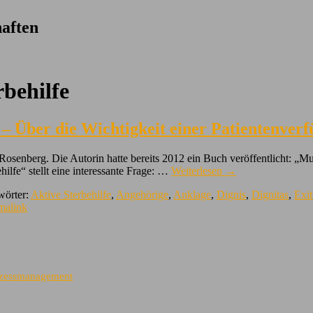
aften
rbehilfe
 – Über die Wichtigkeit einer Patientenver
senberg. Die Autorin hatte bereits 2012 ein Buch veröffentlicht: „Mut
ilfe“ stellt eine interessante Frage: …
Weiterlesen
→
wörter:
Aktive Sterbehilfe
,
Angehörige
,
Anklage
,
Dignis
,
Dignitas
,
Exit
malink
rozessmanagement