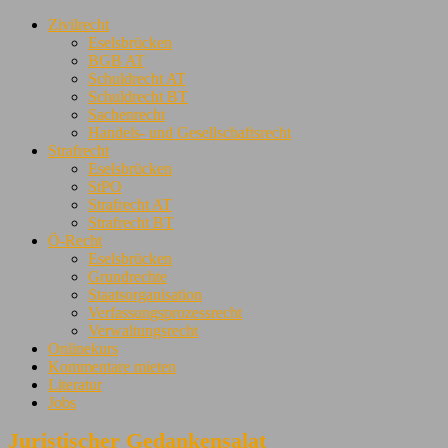
Zivilrecht
Eselsbrücken
BGB AT
Schuldrecht AT
Schuldrecht BT
Sachenrecht
Handels- und Gesellschaftsrecht
Strafrecht
Eselsbrücken
StPO
Strafrecht AT
Strafrecht BT
Ö-Recht
Eselsbrücken
Grundrechte
Staatsorganisation
Verfassungsprozessrecht
Verwaltungsrecht
Onlinekurs
Kommentare mieten
Literatur
Jobs
Juristischer Gedankensalat