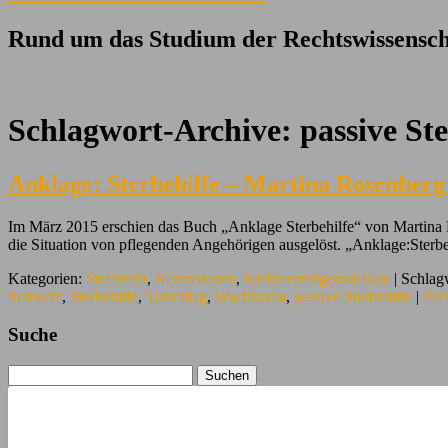
Rund um das Studium der Rechtswissensch
Schlagwort-Archive:
passive Ste
Anklage: Sterbehilfe – Martina Rosenberg
Im März 2015 erschien das Buch „Anklage Sterbehilfe“ von Martina Ro
die Situation von pflegenden Angehörigen ausgelöst. „Anklage:Sterbeh
Kategorien:
Strafrecht
,
Rezensionen
,
Nichtvermögensdelikte
| Schlag
Schweiz
,
Sterbehilfe
,
Totschlag
,
Wachkoma
,
passive Sterbehilfe
|
Per
Suche