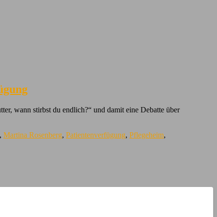
fügung
ter, wann stirbst du endlich?“ und damit eine Debatte über
,
Martina Rosenberg
,
Patientenverfügung
,
Pflegeheim
,