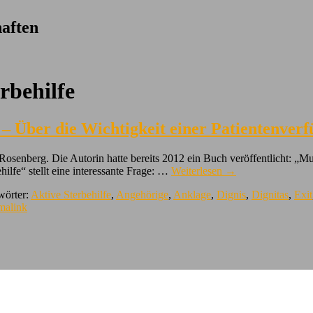
aften
rbehilfe
 – Über die Wichtigkeit einer Patientenver
senberg. Die Autorin hatte bereits 2012 ein Buch veröffentlicht: „Mut
ilfe“ stellt eine interessante Frage: …
Weiterlesen
→
wörter:
Aktive Sterbehilfe
,
Angehörige
,
Anklage
,
Dignis
,
Dignitas
,
Exit
malink