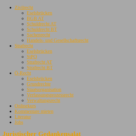
Zivilrecht
Eselsbrücken
BGB AT
Schuldrecht AT
Schuldrecht BT
Sachenrecht
Handels- und Gesellschaftsrecht
Strafrecht
Eselsbrücken
StPO
Strafrecht AT
Strafrecht BT
Ö-Recht
Eselsbrücken
Grundrechte
Staatsorganisation
Verfassungsprozessrecht
Verwaltungsrecht
Onlinekurs
Kommentare mieten
Literatur
Jobs
Juristischer Gedankensalat