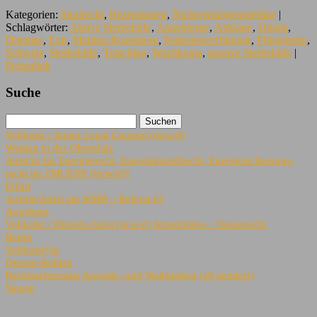
Kategorien:
Strafrecht
,
Rezensionen
,
Nichtvermögensdelikte
|
Schlagwörter:
Aktive Sterbehilfe
,
Angehörige
,
Anklage
,
Dignis
,
Dignitas
,
Exit
,
Martina Rosenberg
,
Patientenverfügung
,
Pflegeheim
,
Schweiz
,
Sterbehilfe
,
Totschlag
,
Wachkoma
,
passive Sterbehilfe
|
Permalink
Suche
Volljurist / Junior Legal Counsel (m/w/d)
Weiden in der Oberpfalz
Jurist/in für Energierecht, Energiekartellrecht, Energiesicherungs-
recht im TMUENF (m/w/d)*
Erfurt
Juristin/Jurist am StMB – Referat 61
Augsburg
Volljurist / Diplom-Jurist (m/w/d) Immobilien- / Steuerrecht
Berlin
Volljurist*in
Dessau-Roßlau
Rechtsreferendar Anwalts- und Wahlstation (all genders)
Siegen