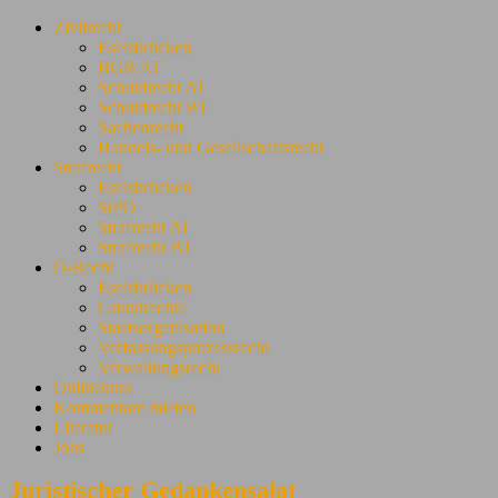
Zivilrecht
Eselsbrücken
BGB AT
Schuldrecht AT
Schuldrecht BT
Sachenrecht
Handels- und Gesellschaftsrecht
Strafrecht
Eselsbrücken
StPO
Strafrecht AT
Strafrecht BT
Ö-Recht
Eselsbrücken
Grundrechte
Staatsorganisation
Verfassungsprozessrecht
Verwaltungsrecht
Onlinekurs
Kommentare mieten
Literatur
Jobs
Juristischer Gedankensalat