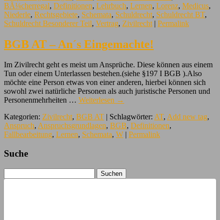
BÃ¼cherregal
,
Definitionen
,
Lehrbuch
,
Lernen
,
Lorenz
,
Medicus
,
Niederle
,
Rechtsgebiete
,
Schemata
,
Schuldrecht
,
Schuldrecht BT
,
Schuldrecht Besonderer Teil
,
Vertrag
,
Zivilrecht
|
Permalink
BGB AT – An´s Eingemachte!
Im Zivilrecht geht es meist um Ansprüche. Diese können aus einem
Tun oder einem Unterlassen bestehen.(siehe §197 I BGB ).Also
möchte eine Person etwas von einer anderen, hierbei können sich
sowohl zwei natürliche Personen als auch juristische Personen und
Personenmehrheiten …
Weiterlesen
→
Kategorien:
Zivilrecht
,
BGB AT
| Schlagwörter:
AT
,
Add new tag
,
Anspruch
,
Anspruchsgrundlagen
,
BGB
,
Definitionen
,
Fallbearbeitung
,
Lernen
,
Schemata
,
W
|
Permalink
Suche