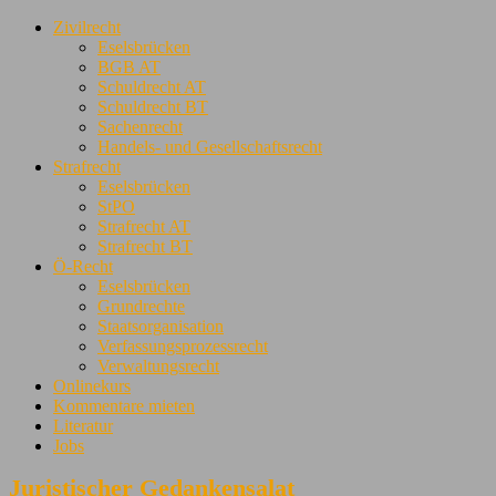
Zivilrecht
Eselsbrücken
BGB AT
Schuldrecht AT
Schuldrecht BT
Sachenrecht
Handels- und Gesellschaftsrecht
Strafrecht
Eselsbrücken
StPO
Strafrecht AT
Strafrecht BT
Ö-Recht
Eselsbrücken
Grundrechte
Staatsorganisation
Verfassungsprozessrecht
Verwaltungsrecht
Onlinekurs
Kommentare mieten
Literatur
Jobs
Juristischer Gedankensalat