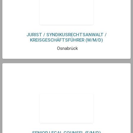
JURIST / SYNDIKUSRECHTSANWALT /
KREISGESCHÄFTSFÜHRER (W/M/D)
Osnabrück
SENIOR LEGAL COUNSEL (F/M/D)