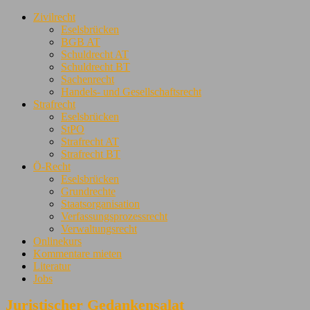
Zivilrecht
Eselsbrücken
BGB AT
Schuldrecht AT
Schuldrecht BT
Sachenrecht
Handels- und Gesellschaftsrecht
Strafrecht
Eselsbrücken
StPO
Strafrecht AT
Strafrecht BT
Ö-Recht
Eselsbrücken
Grundrechte
Staatsorganisation
Verfassungsprozessrecht
Verwaltungsrecht
Onlinekurs
Kommentare mieten
Literatur
Jobs
Juristischer Gedankensalat