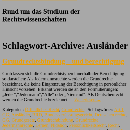
Rund um das Studium der
Rechtswissenschaften
Schlagwort-Archive:
Ausländer
Grundrechtsbindung – und berechtigung
Grob lassen sich die Grundrechtstypen innerhalb der Berechtigung
so darstellen: Als Jedermannsrechte werden die Grundrechte
bezeichnet, die keine Eingrenzung der Berechtigung in persönlicher
Hinsicht vorsehen. Erkannt werden sie an den Formulierungen:
„Jeder“,“Jedermann“,“Alle“ oder „Niemand“. Als Deutschenrecht
werden die Grundrechte bezeichnet …
Weiterlesen
→
Kategorien:
Öffentliches Recht
,
Grundrechte
| Schlagwörter:
Art.1
GG
,
Ausländer
,
BRD
,
Bundesverfassungsgericht
,
Deutschen rechte
,
GG
,
Grundgesetz
,
Grundrechtbindung
,
Grundrechte
,
Jedermannrechte
,
Lernen
,
Nidation
,
Persönlichkeitsrecht
,
Recht
,