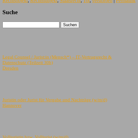
Rechtsobjekt
,
Rechtssubjekt
,
Staatsrecht
,
Tot
,
verstorben
|
Permalink
Suche
Legal Counsel / Jurist:in (Mensch*) – IT‑Vertragsrecht &
Datenschutz (Teilzeit 30h)
Dresden
Juristin oder Jurist für Vergabe und Nachträge (w/m/d)
Hannover
Volljuristin bzw. Volljurist (w/m/d)