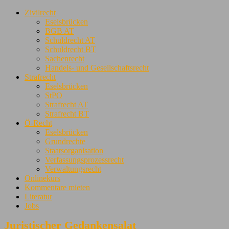
Zivilrecht
Eselsbrücken
BGB AT
Schuldrecht AT
Schuldrecht BT
Sachenrecht
Handels- und Gesellschaftsrecht
Strafrecht
Eselsbrücken
StPO
Strafrecht AT
Strafrecht BT
Ö-Recht
Eselsbrücken
Grundrechte
Staatsorganisation
Verfassungsprozessrecht
Verwaltungsrecht
Onlinekurs
Kommentare mieten
Literatur
Jobs
Juristischer Gedankensalat