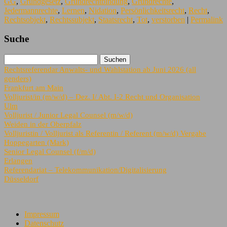
GG
,
Grundgesetz
,
Grundrechtbindung
,
Grundrechte
,
Jedermannrechte
,
Lernen
,
Nidation
,
Persönlichkeitsrecht
,
Recht
,
Rechtsobjekt
,
Rechtssubjekt
,
Staatsrecht
,
Tot
,
verstorben
|
Permalink
Suche
Rechtsreferendar Anwalts- und Wahlstation ab Juni 2026 (all
genders)
Frankfurt am Main
Volljurist/in (m/w/d) – Dez. I/ Abt. I-2 Recht und Organisation
Ulm
Volljurist / Junior Legal Counsel (m/w/d)
Weiden in der Oberpfalz
Volljuristin / Volljurist als Referentin / Referent (m/w/d) Vergabe
Hoppegarten (Mark)
Senior Legal Counsel (f/m/d)
Erlangen
Referendariat – Telekommunikation/Digitalisierung
Düsseldorf
Impressum
Datenschutz