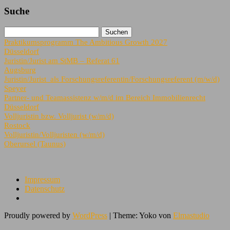
Suche
Praktikumsprogramm The Ambitious Growth 2027
Düsseldorf
Juristin/Jurist am StMB – Referat 61
Augsburg
Juristin/Jurist als Forschungsreferentin/Forschungsreferent (m/w/d)
Speyer
Partner- und Teamassistenz w/m/d im Bereich Immobilienrecht
Düsseldorf
Volljuristin bzw. Volljurist (w/m/d)
Rostock
Volljuristin/Volljuristen (w/m/d)
Oberursel (Taunus)
Impressum
Datenschutz
Proudly powered by
WordPress
|
Theme: Yoko von
Elmastudio