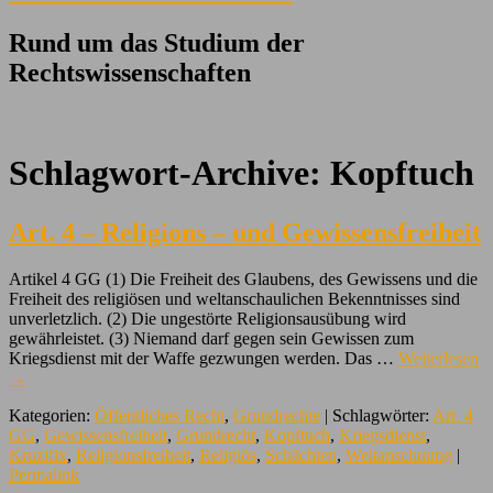
Rund um das Studium der
Rechtswissenschaften
Schlagwort-Archive:
Kopftuch
Art. 4 – Religions – und Gewissensfreiheit
Artikel 4 GG (1) Die Freiheit des Glaubens, des Gewissens und die
Freiheit des religiösen und weltanschaulichen Bekenntnisses sind
unverletzlich. (2) Die ungestörte Religionsausübung wird
gewährleistet. (3) Niemand darf gegen sein Gewissen zum
Kriegsdienst mit der Waffe gezwungen werden. Das …
Weiterlesen
→
Kategorien:
Öffentliches Recht
,
Grundrechte
| Schlagwörter:
Art. 4
GG
,
Gewissensfreiheit
,
Grundrecht
,
Kopftuch
,
Kriegsdienst
,
Kruzifix
,
Religionsfreiheit
,
Religiös
,
Schächten
,
Weltanschuung
|
Permalink