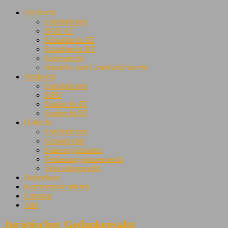
Zivilrecht
Eselsbrücken
BGB AT
Schuldrecht AT
Schuldrecht BT
Sachenrecht
Handels- und Gesellschaftsrecht
Strafrecht
Eselsbrücken
StPO
Strafrecht AT
Strafrecht BT
Ö-Recht
Eselsbrücken
Grundrechte
Staatsorganisation
Verfassungsprozessrecht
Verwaltungsrecht
Onlinekurs
Kommentare mieten
Literatur
Jobs
Juristischer Gedankensalat