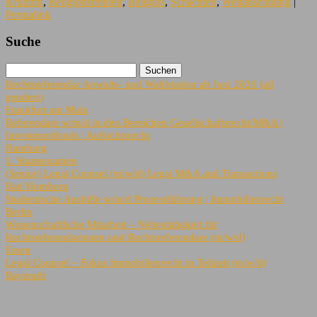
Kruzifix
,
Religionsfreiheit
,
Religiös
,
Schächten
,
Weltanschuung
|
Permalink
Suche
Rechtsreferendar Anwalts- und Wahlstation ab Juni 2026 (all
genders)
Frankfurt am Main
Referendare w/m/d in den Bereichen Gesellschaftsrecht/M&A |
Investmentfonds | Aufsichtsrecht
Hamburg
1. Staatsexamen
(Senior) Legal Counsel (m/w/d) Legal M&A and Transactions
Bad Homburg
Studentische Aushilfe w/m/d Prozessführung | Immobilienrecht
Berlin
Wissenschaftliche Mitarbeit – Nebentätigkeit für
Rechtsreferendarinnen und Rechtsreferendare (m/w/d)
Essen
Legal Counsel – Fokus Immobilienrecht in Teilzeit (m/w/d)
Bayreuth