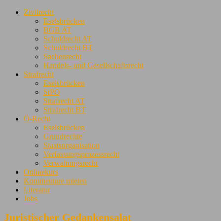
Zivilrecht
Eselsbrücken
BGB AT
Schuldrecht AT
Schuldrecht BT
Sachenrecht
Handels- und Gesellschaftsrecht
Strafrecht
Eselsbrücken
StPO
Strafrecht AT
Strafrecht BT
Ö-Recht
Eselsbrücken
Grundrechte
Staatsorganisation
Verfassungsprozessrecht
Verwaltungsrecht
Onlinekurs
Kommentare mieten
Literatur
Jobs
Juristischer Gedankensalat