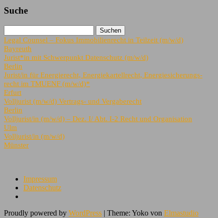
Suche
Legal Counsel – Fokus Immobilienrecht in Teilzeit (m/w/d)
Bayreuth
Jurist*in mit Schwerpunkt Datenschutz (m/w/d)
Berlin
Jurist/in für Energierecht, Energiekartellrecht, Energiesicherungs-
recht im TMUENF (m/w/d)*
Erfurt
Volljurist (m/w/d) Vertrags- und Vergaberecht
Berlin
Volljurist/in (m/w/d) – Dez. I/ Abt. I-2 Recht und Organisation
Ulm
Volljurist/in (m/w/d)
Münster
Impressum
Datenschutz
Proudly powered by
WordPress
|
Theme: Yoko von
Elmastudio