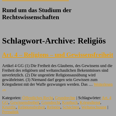
Rund um das Studium der
Rechtswissenschaften
Schlagwort-Archive:
Religiös
Art. 4 – Religions – und Gewissensfreiheit
Artikel 4 GG (1) Die Freiheit des Glaubens, des Gewissens und die
Freiheit des religiösen und weltanschaulichen Bekenntnisses sind
unverletzlich. (2) Die ungestörte Religionsausübung wird
gewährleistet. (3) Niemand darf gegen sein Gewissen zum
Kriegsdienst mit der Waffe gezwungen werden. Das …
Weiterlesen
→
Kategorien:
Öffentliches Recht
,
Grundrechte
| Schlagwörter:
Art. 4
GG
,
Gewissensfreiheit
,
Grundrecht
,
Kopftuch
,
Kriegsdienst
,
Kruzifix
,
Religionsfreiheit
,
Religiös
,
Schächten
,
Weltanschuung
|
Permalink