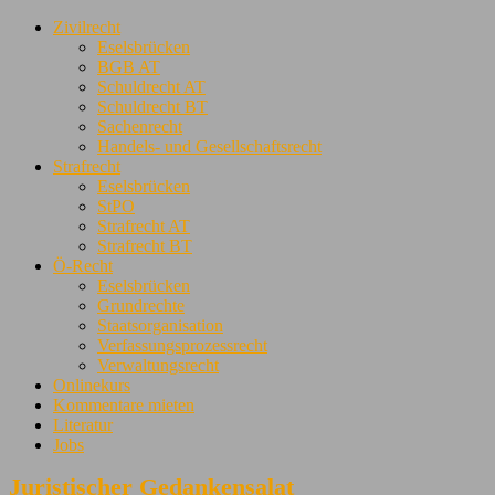
Zivilrecht
Eselsbrücken
BGB AT
Schuldrecht AT
Schuldrecht BT
Sachenrecht
Handels- und Gesellschaftsrecht
Strafrecht
Eselsbrücken
StPO
Strafrecht AT
Strafrecht BT
Ö-Recht
Eselsbrücken
Grundrechte
Staatsorganisation
Verfassungsprozessrecht
Verwaltungsrecht
Onlinekurs
Kommentare mieten
Literatur
Jobs
Juristischer Gedankensalat