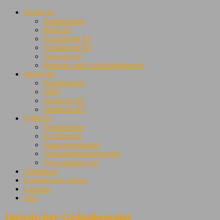
Zivilrecht
Eselsbrücken
BGB AT
Schuldrecht AT
Schuldrecht BT
Sachenrecht
Handels- und Gesellschaftsrecht
Strafrecht
Eselsbrücken
StPO
Strafrecht AT
Strafrecht BT
Ö-Recht
Eselsbrücken
Grundrechte
Staatsorganisation
Verfassungsprozessrecht
Verwaltungsrecht
Onlinekurs
Kommentare mieten
Literatur
Jobs
Juristischer Gedankensalat