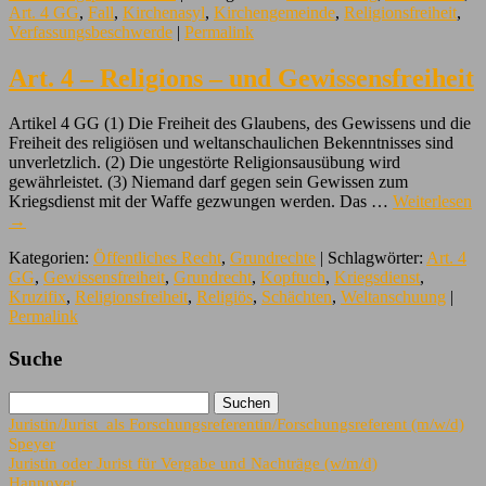
Art. 4 GG
,
Fall
,
Kirchenasyl
,
Kirchengemeinde
,
Religionsfreiheit
,
Verfassungsbeschwerde
|
Permalink
Art. 4 – Religions – und Gewissensfreiheit
Artikel 4 GG (1) Die Freiheit des Glaubens, des Gewissens und die
Freiheit des religiösen und weltanschaulichen Bekenntnisses sind
unverletzlich. (2) Die ungestörte Religionsausübung wird
gewährleistet. (3) Niemand darf gegen sein Gewissen zum
Kriegsdienst mit der Waffe gezwungen werden. Das …
Weiterlesen
→
Kategorien:
Öffentliches Recht
,
Grundrechte
| Schlagwörter:
Art. 4
GG
,
Gewissensfreiheit
,
Grundrecht
,
Kopftuch
,
Kriegsdienst
,
Kruzifix
,
Religionsfreiheit
,
Religiös
,
Schächten
,
Weltanschuung
|
Permalink
Suche
Juristin/Jurist als Forschungsreferentin/Forschungsreferent (m/w/d)
Speyer
Juristin oder Jurist für Vergabe und Nachträge (w/m/d)
Hannover