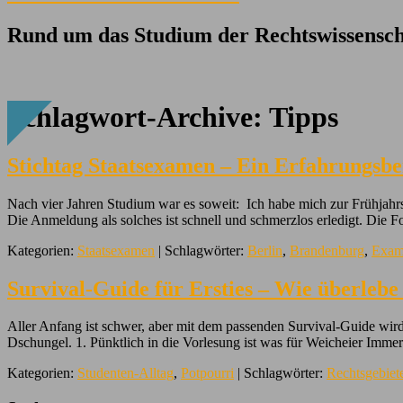
Rund um das Studium der Rechtswissensch
Schlagwort-Archive:
Tipps
Stichtag Staatsexamen – Ein Erfahrungsber
Nach vier Jahren Studium war es soweit: Ich habe mich zur Frühjah
Die Anmeldung als solches ist schnell und schmerzlos erledigt. Die
Kategorien:
Staatsexamen
| Schlagwörter:
Berlin
,
Brandenburg
,
Exam
Survival-Guide für Ersties – Wie überlebe
Aller Anfang ist schwer, aber mit dem passenden Survival-Guide wird 
Dschungel. 1. Pünktlich in die Vorlesung ist was für Weicheier Imm
Kategorien:
Studenten-Alltag
,
Potpourri
| Schlagwörter:
Rechtsgebiet