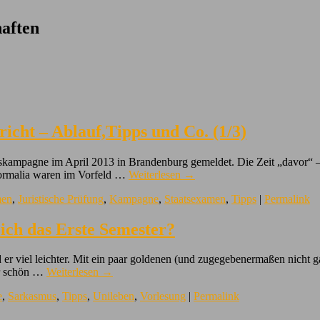
aften
icht – Ablauf,Tipps und Co. (1/3)
rskampagne im April 2013 in Brandenburg gemeldet. Die Zeit „davor“ 
 Formalia waren im Vorfeld …
Weiterlesen
→
en
,
Juristische Prüfung
,
Kampagne
,
Staatsexamen
,
Tipps
|
Permalink
 ich das Erste Semester?
er viel leichter. Mit ein paar goldenen (und zugegebenermaßen nicht g
er schön …
Weiterlesen
→
e
,
Sarkasmus
,
Tipps
,
Unileben
,
Vorlesung
|
Permalink