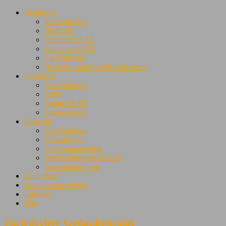
Zivilrecht
Eselsbrücken
BGB AT
Schuldrecht AT
Schuldrecht BT
Sachenrecht
Handels- und Gesellschaftsrecht
Strafrecht
Eselsbrücken
StPO
Strafrecht AT
Strafrecht BT
Ö-Recht
Eselsbrücken
Grundrechte
Staatsorganisation
Verfassungsprozessrecht
Verwaltungsrecht
Onlinekurs
Kommentare mieten
Literatur
Jobs
Juristischer Gedankensalat