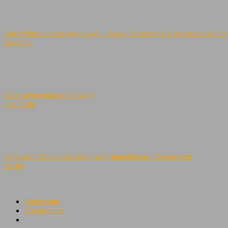
Jurist/Wirtschaftsjurist (m/w/d) – Legal Operations, Governance & P
Bielefeld
Rechtsreferendar:in (m/w/d)
Lemförde
Volljurist / Diplom-Jurist (m/w/d) Immobilien- / Steuerrecht
Berlin
Impressum
Datenschutz