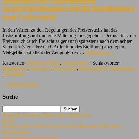
Justizprüfungsamtes Berlin Brandenburg
zum Freiversuch
In den Wirren zu den Regelungen des Freiversuchs hat das
Justizprüfungsamt nun eine Mittelung rausgegeben. Demnach ist der
Freiversuch (auch Freischuss genannt) spätestens nach dem achten
Semester (vier Jahre nach Aufnahme des Studiums) abzulegen.
Maßgeblich ist allein der Zeitpunkt der …
Weiterlesen
→
Kategorien:
Studenten-Alltag
,
Staatsexamen
| Schlagwörter:
Brandenburg
,
Freischuss
,
Freiversuch
,
Rechtsgebiete
,
Staatsexamen
|
Permalink
←
Ältere Beiträge
Suche
Volljurist (m/w/d) Vertrags- und Vergaberecht
Berlin
(Senior) Legal Counsel (m/w/d) Legal M&A and Transactions
Bad Homburg
Senior Legal Counsel (f/m/d)