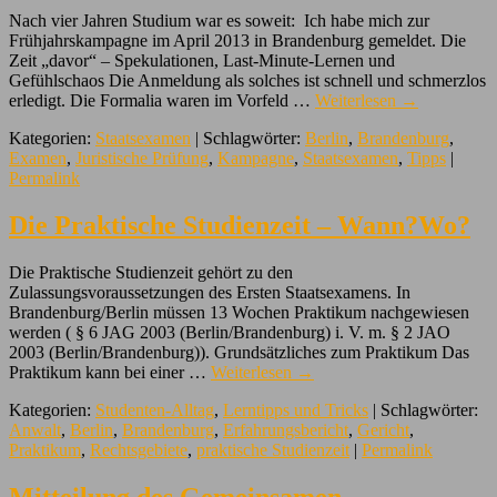
Nach vier Jahren Studium war es soweit: Ich habe mich zur
Frühjahrskampagne im April 2013 in Brandenburg gemeldet. Die
Zeit „davor“ – Spekulationen, Last-Minute-Lernen und
Gefühlschaos Die Anmeldung als solches ist schnell und schmerzlos
erledigt. Die Formalia waren im Vorfeld …
Weiterlesen
→
Kategorien:
Staatsexamen
| Schlagwörter:
Berlin
,
Brandenburg
,
Examen
,
Juristische Prüfung
,
Kampagne
,
Staatsexamen
,
Tipps
|
Permalink
Die Praktische Studienzeit – Wann?Wo?
Die Praktische Studienzeit gehört zu den
Zulassungsvoraussetzungen des Ersten Staatsexamens. In
Brandenburg/Berlin müssen 13 Wochen Praktikum nachgewiesen
werden ( § 6 JAG 2003 (Berlin/Brandenburg) i. V. m. § 2 JAO
2003 (Berlin/Brandenburg)). Grundsätzliches zum Praktikum Das
Praktikum kann bei einer …
Weiterlesen
→
Kategorien:
Studenten-Alltag
,
Lerntipps und Tricks
| Schlagwörter:
Anwalt
,
Berlin
,
Brandenburg
,
Erfahrungsbericht
,
Gericht
,
Praktikum
,
Rechtsgebiete
,
praktische Studienzeit
|
Permalink
Mitteilung des Gemeinsamen