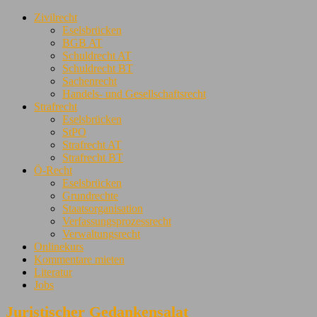
Zivilrecht
Eselsbrücken
BGB AT
Schuldrecht AT
Schuldrecht BT
Sachenrecht
Handels- und Gesellschaftsrecht
Strafrecht
Eselsbrücken
StPO
Strafrecht AT
Strafrecht BT
Ö-Recht
Eselsbrücken
Grundrechte
Staatsorganisation
Verfassungsprozessrecht
Verwaltungsrecht
Onlinekurs
Kommentare mieten
Literatur
Jobs
Juristischer Gedankensalat