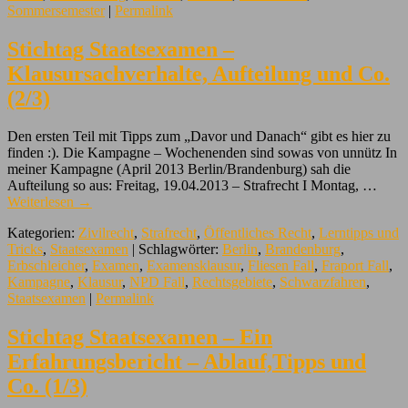
Sommersemester
|
Permalink
Stichtag Staatsexamen –
Klausursachverhalte, Aufteilung und Co.
(2/3)
Den ersten Teil mit Tipps zum „Davor und Danach“ gibt es hier zu
finden :). Die Kampagne – Wochenenden sind sowas von unnütz In
meiner Kampagne (April 2013 Berlin/Brandenburg) sah die
Aufteilung so aus: Freitag, 19.04.2013 – Strafrecht I Montag, …
Weiterlesen
→
Kategorien:
Zivilrecht
,
Strafrecht
,
Öffentliches Recht
,
Lerntipps und
Tricks
,
Staatsexamen
| Schlagwörter:
Berlin
,
Brandenburg
,
Erbschleicher
,
Examen
,
Examensklausur
,
Fliesen Fall
,
Fraport Fall
,
Kampagne
,
Klausur
,
NPD Fall
,
Rechtsgebiete
,
Schwarzfahren
,
Staatsexamen
|
Permalink
Stichtag Staatsexamen – Ein
Erfahrungsbericht – Ablauf,Tipps und
Co. (1/3)