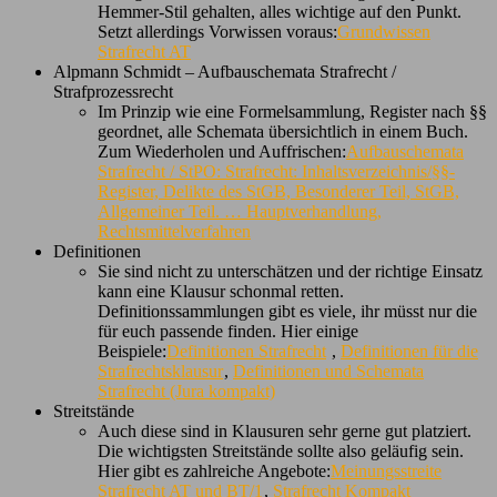
Hemmer-Stil gehalten, alles wichtige auf den Punkt.
Setzt allerdings Vorwissen voraus:
Grundwissen
Strafrecht AT
Alpmann Schmidt – Aufbauschemata Strafrecht /
Strafprozessrecht
Im Prinzip wie eine Formelsammlung, Register nach §§
geordnet, alle Schemata übersichtlich in einem Buch.
Zum Wiederholen und Auffrischen:
Aufbauschemata
Strafrecht / StPO: Strafrecht: Inhaltsverzeichnis/§§-
Register, Delikte des StGB, Besonderer Teil, StGB,
Allgemeiner Teil. … Hauptverhandlung,
Rechtsmittelverfahren
Definitionen
Sie sind nicht zu unterschätzen und der richtige Einsatz
kann eine Klausur schonmal retten.
Definitionssammlungen gibt es viele, ihr müsst nur die
für euch passende finden. Hier einige
Beispiele:
Definitionen Strafrecht
,
Definitionen für die
Strafrechtsklausur
,
Definitionen und Schemata
Strafrecht (Jura kompakt)
Streitstände
Auch diese sind in Klausuren sehr gerne gut platziert.
Die wichtigsten Streitstände sollte also geläufig sein.
Hier gibt es zahlreiche Angebote:
Meinungsstreite
Strafrecht AT und BT/1
,
Strafrecht Kompakt