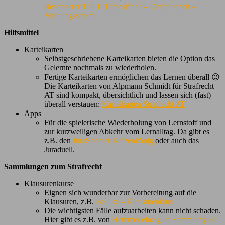
Besonderer Teil 1: Tatbestände – Definitionen –
Meinungsstreite
Hilfsmittel
Karteikarten
Selbstgeschriebene Karteikarten bieten die Option das
Gelernte nochmals zu wiederholen.
Fertige Karteikarten ermöglichen das Lernen überall 😉
Die Karteikarten von Alpmann Schmidt für Strafrecht
AT sind kompakt, übersichtlich und lassen sich (fast)
überall verstauen:
Karteikarten Strafrecht AT
Apps
Für die spielerische Wiederholung von Lernstoff und
zur kurzweiligen Abkehr vom Lernalltag. Da gibt es
z.B. den
JuraShooter Katzenkönig
oder auch das
Juraduell.
Sammlungen zum Strafrecht
Klausurenkurse
Eignen sich wunderbar zur Vorbereitung auf die
Klausuren, z.B.
Beulke – Klausurenkurs
Die wichtigsten Fälle aufzuarbeiten kann nicht schaden.
Hier gibt es z.B. von
Hemmer eine gute Sammlung:34