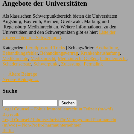
Angebote der Universitäten
Als klassischen Schwerpunktbereich bieten die Universitäten
Augsburg, Bayreuth, Bremen, Greifswald, Marburg und
Regensburg Medizinrecht an. Weitere Informationen zu den
Universitäten und den Schwerpunkten gibt es hier:
Liste der
Universitäten mit Schwerpunkt
.
Kategorien:
Lerntipps und Tricks
| Schlagwörter:
Arzthaftung
,
Behandlungsfehler
,
Behandlungsvertrag
,
Krankenhaushaftung
,
Medikamente
,
Medizinrecht
,
Medizinrecht Gießen
,
Patientenrecht
,
Schadensersatz
,
Schwerpunkt
,
Zulassung
|
Permalink
←
Ältere Beiträge
Neuere Beiträge
→
Suche
Legal Counsel – Fokus Immobilienrecht in Teilzeit (m/w/d)
Bayreuth
Legal Counsel / Inhouse Jurist für Vertrags- und Pharmarecht
(m/w/d) – Non-Profit-Pharmaunternehmen
Berlin