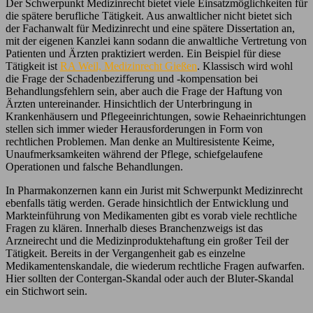
Der Schwerpunkt Medizinrecht bietet viele Einsatzmöglichkeiten für
die spätere berufliche Tätigkeit. Aus anwaltlicher nicht bietet sich
der Fachanwalt für Medizinrecht und eine spätere Dissertation an,
mit der eigenen Kanzlei kann sodann die anwaltliche Vertretung von
Patienten und Ärzten praktiziert werden. Ein Beispiel für diese
Tätigkeit ist
RA Weil, Medizinrecht Gießen
. Klassisch wird wohl
die Frage der Schadenbezifferung und -kompensation bei
Behandlungsfehlern sein, aber auch die Frage der Haftung von
Ärzten untereinander. Hinsichtlich der Unterbringung in
Krankenhäusern und Pflegeeinrichtungen, sowie Rehaeinrichtungen
stellen sich immer wieder Herausforderungen in Form von
rechtlichen Problemen. Man denke an Multiresistente Keime,
Unaufmerksamkeiten während der Pflege, schiefgelaufene
Operationen und falsche Behandlungen.
In Pharmakonzernen kann ein Jurist mit Schwerpunkt Medizinrecht
ebenfalls tätig werden. Gerade hinsichtlich der Entwicklung und
Markteinführung von Medikamenten gibt es vorab viele rechtliche
Fragen zu klären. Innerhalb dieses Branchenzweigs ist das
Arzneirecht und die Medizinproduktehaftung ein großer Teil der
Tätigkeit. Bereits in der Vergangenheit gab es einzelne
Medikamentenskandale, die wiederum rechtliche Fragen aufwarfen.
Hier sollten der Contergan-Skandal oder auch der Bluter-Skandal
ein Stichwort sein.