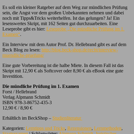
Es soll ein kleiner Ratgeber auf dem Weg zur mündlichen Prüfung
sein, die Angst vor dem großen Unbekannten nehmen und dabei
noch mit Tipps&Tricks weiterhelfen. Ist das gelungen? Ja! Ein
lesenswertes Skript, mit 162 Seiten gut durchzuarbeiten. Eine
Leseprobe gibt es hier:
Leseprobe „Die mündliche Prüfung im 1.
Examen“
.
Ein Interview mit dem Autor Prof. Dr. Hellebrand gibt es auf dem
Beck Blog zu lesen:
http://blog.beck-shop.de/recht/interview-
muendliche-pruefung/
Eine gute Vorbereitung ist die halbe Miete. In diesem Fall ist das
Skript mit 12,90 € als Softcover oder 8,90 € als eBook eine gute
Investition.
Die mündliche Prüfung im 1. Examen
Forst / Hellebrand
Verlag Alpmann Schmidt
ISBN 978-3-86752-435-3
12,90 € / 8,90 €
Erhältlich im BeckShop –
Studienliteratur
Kategorien:
Lerntipps und Tricks
,
Rezensionen
,
Lernmethoden
,
Staatsexamen
| Schlagwörter:
Alpmann Schmidt
,
Juristisches