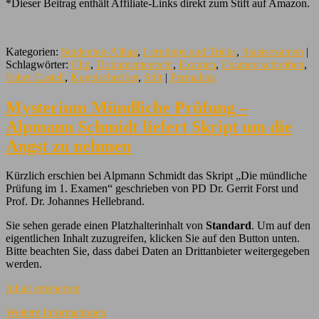
*Dieser Beitrag enthält Affiliate-Links direkt zum Stift auf Amazon.
Kategorien:
Studenten-Alltag
,
Lerntipps und Tricks
,
Staatsexamen
|
Schlagwörter:
Clip
,
Dokumentenecht
,
Examen
,
Examen schreiben
,
Faber Castell
,
Kugelschreiber
,
Stift
|
Permalink
Mysterium Mündliche Prüfung –
Alpmann Schmidt liefert Skript um die
Angst zu nehmen
Kürzlich erschien bei Alpmann Schmidt das Skript „Die mündliche
Prüfung im 1. Examen“ geschrieben von PD Dr. Gerrit Forst und
Prof. Dr. Johannes Hellebrand.
Sie sehen gerade einen Platzhalterinhalt von
Standard
. Um auf den
eigentlichen Inhalt zuzugreifen, klicken Sie auf den Button unten.
Bitte beachten Sie, dass dabei Daten an Drittanbieter weitergegeben
werden.
Inhalt entsperren
Weitere Informationen