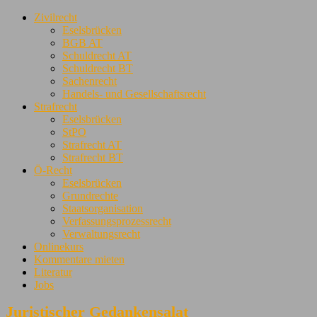
Zivilrecht
Eselsbrücken
BGB AT
Schuldrecht AT
Schuldrecht BT
Sachenrecht
Handels- und Gesellschaftsrecht
Strafrecht
Eselsbrücken
StPO
Strafrecht AT
Strafrecht BT
Ö-Recht
Eselsbrücken
Grundrechte
Staatsorganisation
Verfassungsprozessrecht
Verwaltungsrecht
Onlinekurs
Kommentare mieten
Literatur
Jobs
Juristischer Gedankensalat