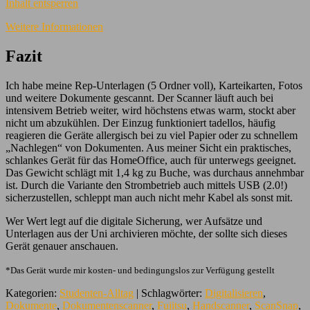
Inhalt entsperren
Weitere Informationen
Fazit
Ich habe meine Rep-Unterlagen (5 Ordner voll), Karteikarten, Fotos
und weitere Dokumente gescannt. Der Scanner läuft auch bei
intensivem Betrieb weiter, wird höchstens etwas warm, stockt aber
nicht um abzukühlen. Der Einzug funktioniert tadellos, häufig
reagieren die Geräte allergisch bei zu viel Papier oder zu schnellem
„Nachlegen“ von Dokumenten. Aus meiner Sicht ein praktisches,
schlankes Gerät für das HomeOffice, auch für unterwegs geeignet.
Das Gewicht schlägt mit 1,4 kg zu Buche, was durchaus annehmbar
ist. Durch die Variante den Strombetrieb auch mittels USB (2.0!)
sicherzustellen, schleppt man auch nicht mehr Kabel als sonst mit.
Wer Wert legt auf die digitale Sicherung, wer Aufsätze und
Unterlagen aus der Uni archivieren möchte, der sollte sich dieses
Gerät genauer anschauen.
*Das Gerät wurde mir kosten- und bedingungslos zur Verfügung gestellt
Kategorien:
Studenten-Alltag
| Schlagwörter:
Digitalisieren
,
Dokumente
,
Dokumentenscanner
,
Fujitsu
,
Handscanner
,
ScanSnap
,