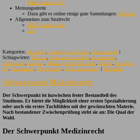
Fälle Strafrecht AT
Meinungsstreite
Dazu gibt es online einige gute Sammlungen:
StGB.de
Allgemeines zum Strafrecht
HRR-Strafrecht.de
ZIS
Kategorien:
Strafrecht
,
Lerntipps und Tricks
,
Strafrecht AT
|
Schlagwörter:
Klausur
,
Klausuren schreiben
,
Kommentar
,
Lehrbücher
,
Literatur
,
Meinungsstreit Strafrecht
,
Skripte
,
Strafrecht
AT
,
Streitstände
,
Vorbereitung
,
Zwischenprüfung
|
Permalink
Schwerpunkt: Medizinrecht
Der Schwerpunkt ist inzwischen fester Bestandteil des
Studiums. Er bietet die Möglichkeit einer ersten Spezialisierung
oder auch ein erstes Tuchfühlen mit der gewünschten Materie.
Nach bestandener Zwischenprüfung steht sie an: Die Qual der
Wahl.
Der Schwerpunkt Medizinrecht